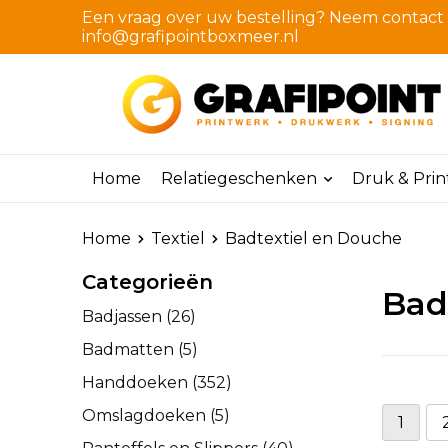
Een vraag over uw bestelling? Neem contact m
info@grafipointboxmeer.nl
Home
Relatiegeschenken
Druk & Pri
Home
Textiel
Badtextiel en Douche
Categorieën
Bad
Badjassen
(26)
Badmatten
(5)
Handdoeken
(352)
Omslagdoeken
(5)
1