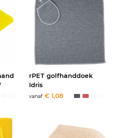
hand
rPET golfhanddoek
²
Idris
€ 1,08
vanaf