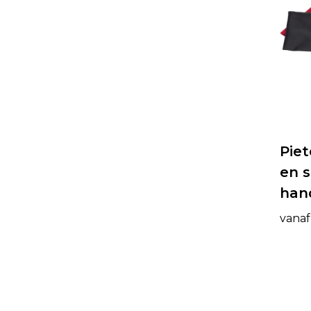
Piet
en 
han
vanaf