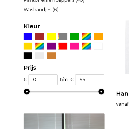
Pantoffels en Slippers
(40)
Washandjes
(8)
Kleur
Prijs
€
t/m
€
Han
vanaf