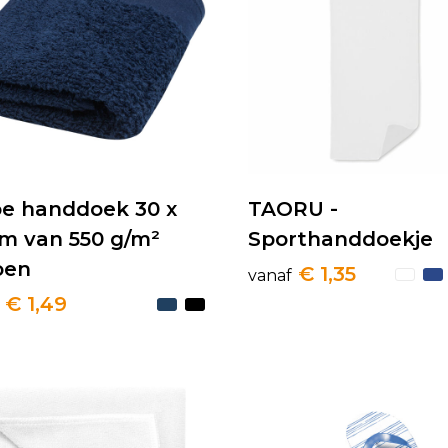
oe handdoek 30 x
TAORU -
cm van 550 g/m²
Sporthanddoekje
oen
€ 1,35
vanaf
€ 1,49