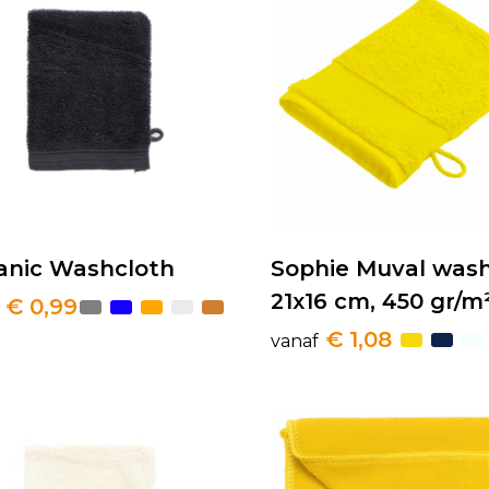
anic Washcloth
Sophie Muval was
21x16 cm, 450 gr/m
€ 0,99
€ 1,08
vanaf