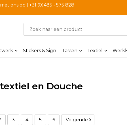
et ons op | +31 (0)485 - 575 828 |
ntwerk
Stickers & Sign
Tassen
Textiel
Werkk
textiel en Douche
2
3
4
5
6
Volgende