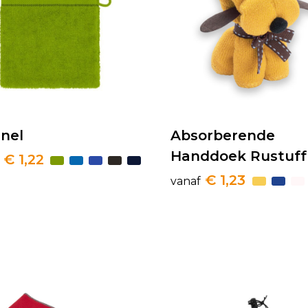
nel
Absorberende
Handdoek Rustuff
€ 1,22
€ 1,23
vanaf