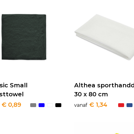
sic Small
Althea sporthand
sttowel
30 x 80 cm
€ 0,89
€ 1,34
vanaf