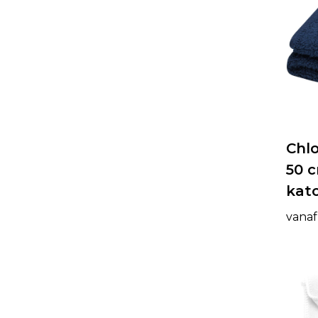
Chl
50 
kat
vanaf