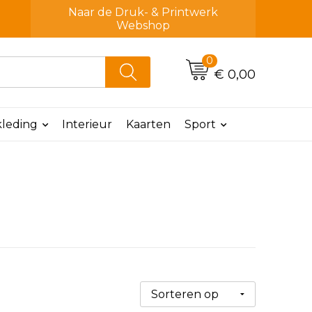
Naar de Druk- & Printwerk
Webshop
0
€ 0,00
leding
Interieur
Kaarten
Sport