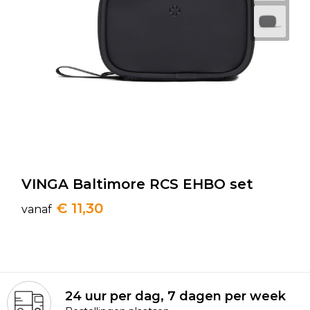
Golftassen
Autotassen
Goodiebags
VINGA Baltimore RCS EHBO set
€ 11,30
vanaf
24 uur per dag, 7 dagen per week