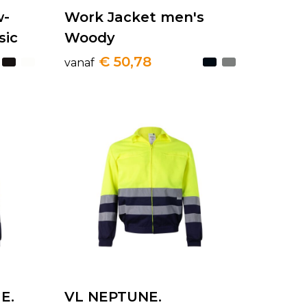
w-
Work Jacket men's
sic
Woody
€ 50,78
vanaf
E.
VL NEPTUNE.