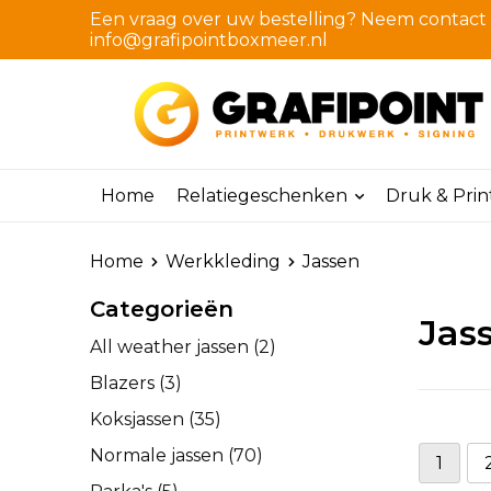
Een vraag over uw bestelling? Neem contact m
info@grafipointboxmeer.nl
Home
Relatiegeschenken
Druk & Pri
Home
Werkkleding
Jassen
Categorieën
Jas
All weather jassen
(2)
Blazers
(3)
Koksjassen
(35)
Normale jassen
(70)
1