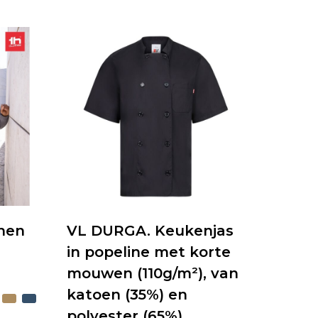
nen
VL DURGA. Keukenjas
in popeline met korte
mouwen (110g/m²), van
katoen (35%) en
polyester (65%)