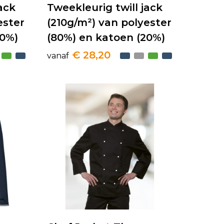
ack
Tweekleurig twill jack
ester
(210g/m²) van polyester
20%)
(80%) en katoen (20%)
€ 28,20
vanaf