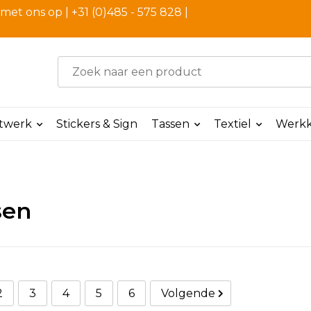
et ons op | +31 (0)485 - 575 828 |
ntwerk
Stickers & Sign
Tassen
Textiel
Werkk
sen
2
3
4
5
6
Volgende