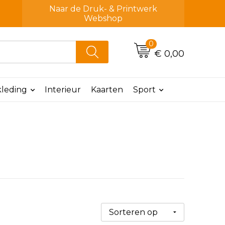
Naar de Druk- & Printwerk
Webshop
0
€ 0,00
leding
Interieur
Kaarten
Sport