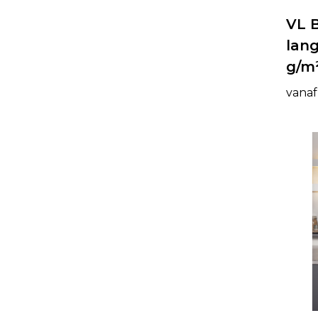
VL 
lan
g/m
vanaf