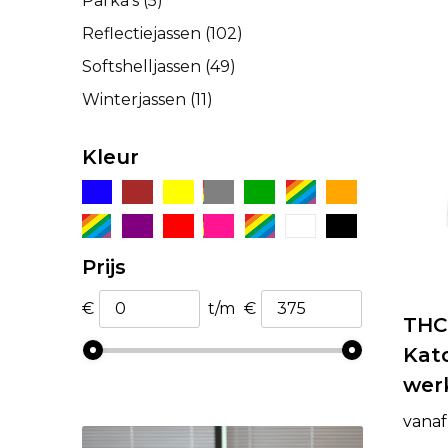
Parka's
(5)
Reflectiejassen
(102)
Softshelljassen
(49)
Winterjassen
(11)
Kleur
Prijs
€
t/m
€
THC
Kat
werk
vanaf