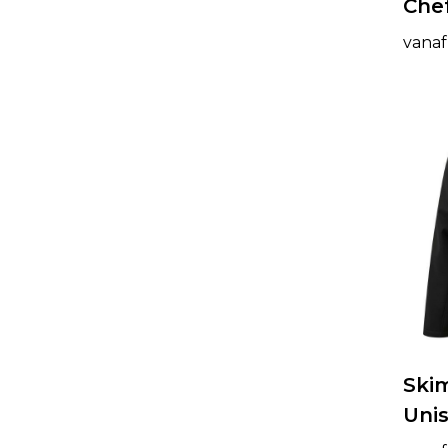
Chef
vanaf
Ski
Uni