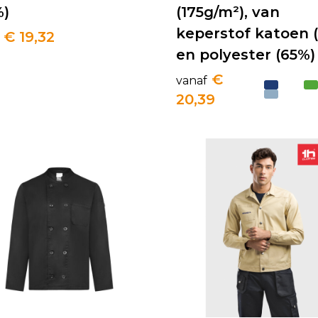
%)
(175g/m²), van
keperstof katoen 
€ 19,32
en polyester (65%)
€
vanaf
20,39