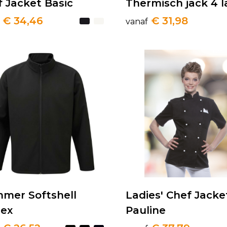
 Jacket Basic
Thermisch jack 4 
€ 34,46
€ 31,98
vanaf
mmer Softshell
Ladies' Chef Jacke
sex
Pauline