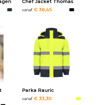
lagen
Chef Jacket Thomas
€ 38,45
vanaf
t
Parka Rauric
€ 33,30
vanaf