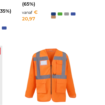
(65%)
(35%)
€
vanaf
20,97