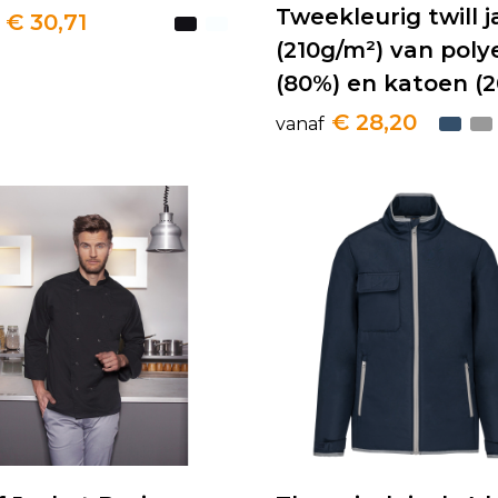
Tweekleurig twill j
€ 30,71
(210g/m²) van poly
(80%) en katoen (
€ 28,20
vanaf