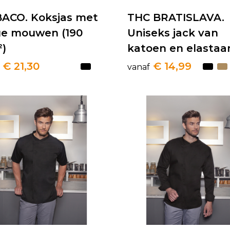
BACO. Koksjas met
THC BRATISLAVA.
ge mouwen (190
Uniseks jack van
²)
katoen en elastaa
€ 21,30
€ 14,99
vanaf