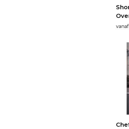
Sho
Over
vanaf
Chef