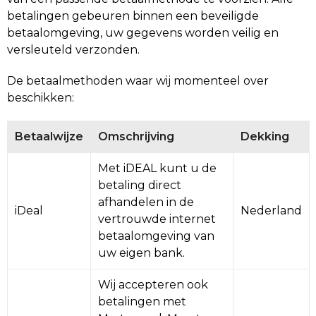
Kinderen, Peuters en Baby's
Collegetassen
Ondergoed, Sokken en Nachtkleding
Overhemden
Vesten
betalingen gebeuren binnen een beveiligde
betaalomgeving, uw gegevens worden veilig en
Klokken, horloges en weerstations
Documententassen
Overhemden
Polo's
Bodywarmers
versleuteld verzonden.
Lampen en Gereedschap
Draagtassen
Peuters en Baby's
Sweaters
Kleding sets
De betaalmethoden waar wij momenteel over
beschikken:
Levensmiddelen
Duffeltassen
Polo's
T-Shirts
Handschoenen en Sjaals
Betaalwijze
Omschrijving
Dekking
Paraplu's
Fietstassen
Regenkleding
Vesten
Gilets
Met iDEAL kunt u de
Persoonlijke verzorging
Heuptassen
Schoenen
Reflecterende polo's
Polo's
betaling direct
afhandelen in de
iDeal
Nederland
Reisbenodigdheden
Jute tassen
Sweaters
Restauranttextiel
Sweaters
vertrouwde internet
betaalomgeving van
uw eigen bank.
Schrijfwaren
Katoenen draagtassen
T-Shirts
Handschoenen en Sjaals
Ondergoed en Sokken
Wij accepteren ook
Sinterklaas
Kledingtassen
Vesten
Oog- en gelaatsbescherming
Caps, Hoeden en Mutsen
betalingen met