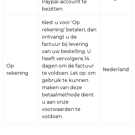
Rugzakken
Ondergoed en Sokken
Paypal-account te
bezitten.
Schoenentassen
Overalls
Kiest u voor 'Op
rekening' betalen, dan
Schoudertassen
Been- en voetbescherming
ontvangt u de
factuur bij levering
Sporttassen
Schoenen
van uw bestelling. U
heeft vervolgens 14
Strandtassen
Veiligheidssignalering en Verlichting
Op
dagen om de factuur
Nederland
rekening
te voldoen. Let op: om
Tablettassen
Gereedschap
gebruik te kunnen
maken van deze
Toilettassen
Ademhalingsbescherming
betaalmethode dient
u aan onze
Trolleys
voorwaarden te
voldoen.
Waterbestendige tassen
Reistassensets