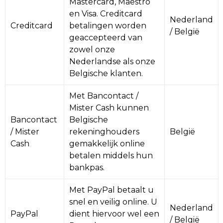
Mastercard, Maestro
Sleutelhangers en Lanyards
Koeltassen en Koelboxen
Broeken en Rokken
Werkkleding sets
en Visa. Creditcard
Nederland
Creditcard
betalingen worden
Snoepgoed
Koffers en Trolleys
Blazers
Gehoorbescherming
/ België
geaccepteerd van
zowel onze
Spellen voor binnen en buiten
Laptop hoezen en tassen
Gilets
Hoofdbescherming
Nederlandse als onze
Belgische klanten.
Sport
Matrozentassen
Kledingaccessoires
Met Bancontact /
Veiligheid, Auto en Fiets
Opbergtassen
Reflecterende vesten
Mister Cash kunnen
Bancontact
Belgische
Vrije tijd en Strand
Opvouwbare tassen
Schorten en Sloven
/ Mister
rekeninghouders
België
Cash
gemakkelijk online
Themapakketten
Papieren tassen
Gilets
betalen middels hun
bankpas.
Waterflesjes
Promotietassen
Veiligheidsvesten en Veiligheidshesjes
Met PayPal betaalt u
Reistassen
Regenkleding
snel en veilig online. U
Nederland
PayPal
dient hiervoor wel een
/ België