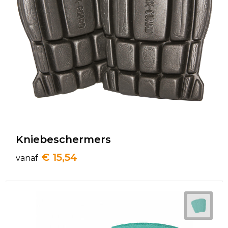
Golftassen
Autotassen
Goodiebags
Kniebeschermers
€ 15,54
vanaf