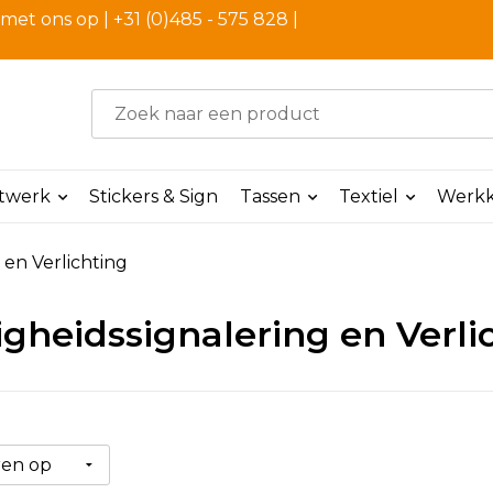
et ons op | +31 (0)485 - 575 828 |
ntwerk
Stickers & Sign
Tassen
Textiel
Werkk
 en Verlichting
igheidssignalering en Verli