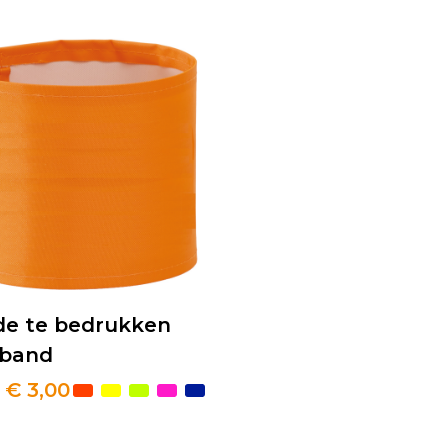
de te bedrukken
band
€ 3,00