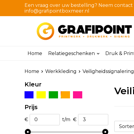
Een vraag over uw bestelling? Neem contact m
info@grafipointboxmeer.nl
Home
Relatiegeschenken
Druk & Pri
Home
Werkkleding
Veiligheidssignalering
Kleur
Veil
Prijs
€
t/m
€