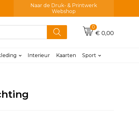
Naar de Druk- & Printwerk
Webshop
0
€ 0,00
leding
Interieur
Kaarten
Sport
chting