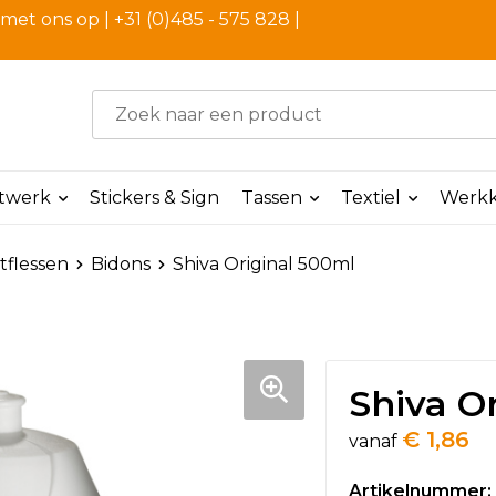
et ons op | +31 (0)485 - 575 828 |
ntwerk
Stickers & Sign
Tassen
Textiel
Werkk
tflessen
Bidons
Shiva Original 500ml
Shiva O
€ 1,86
vanaf
Artikelnummer: