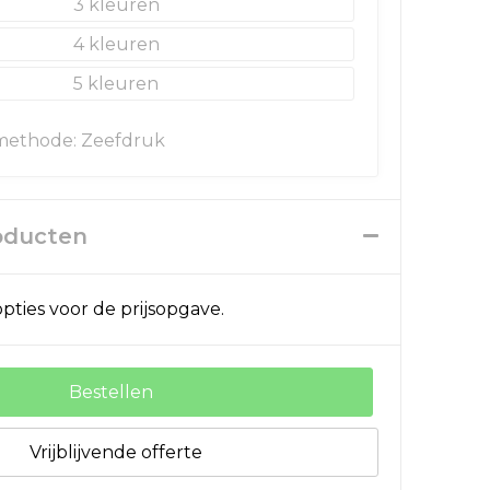
3
4
5
methode: Zeefdruk
roducten
pties voor de prijsopgave.
Bestellen
Vrijblijvende offerte