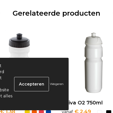
Gerelateerde producten
t
ard
t
Weigeren
bsite
t alles
in - RPE bidon
Shiva O2 750ml
€ 1,38
€ 2,49
vanaf