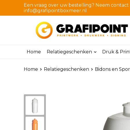
Een vraag over uw bestelling? Neem contact m
info@grafipointboxmeer.nl
Home
Relatiegeschenken
Druk & Pri
Home
Relatiegeschenken
Bidons en Spor