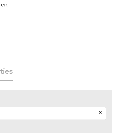
den.
ties
×