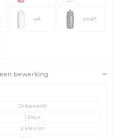
transparant aqua
wit
zwart
zwart transparant
r een bewerking
Onbewerkt
1
2