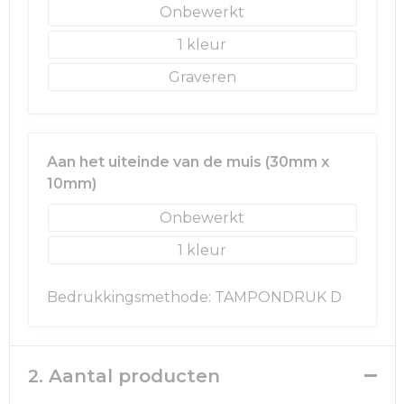
Rugzakken
Ondergoed en Sokken
Onbewerkt
1
Schoenentassen
Overalls
Graveren
Schoudertassen
Been- en voetbescherming
Sporttassen
Schoenen
Aan het uiteinde van de muis (30mm x
Strandtassen
Veiligheidssignalering en Verlichting
10mm)
Onbewerkt
Tablettassen
Gereedschap
1
Toilettassen
Ademhalingsbescherming
Bedrukkingsmethode: TAMPONDRUK D
Trolleys
Waterbestendige tassen
2. Aantal producten
Reistassensets