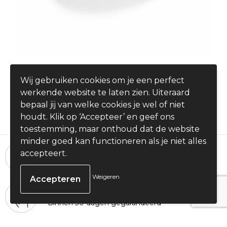
Muis Estiky
Wij gebruiken cookies om je een perfect
€ 4,50
werkende website te laten zien. Uiteraard
vanaf
bepaal jij van welke cookies je wel of niet
houdt. Klik op ‘Accepteer’ en geef ons
toestemming, maar onthoud dat de website
minder goed kan functioneren als je niet alles
24 uur per dag, 7 dagen per week
accepteert.
Bestellingen plaatsen
Weigeren
100% Tevredenheid
Binnen 30 dagen gegarandeerd