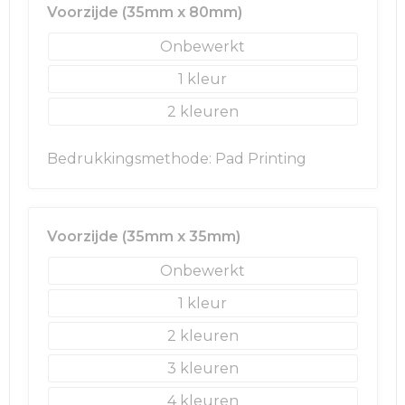
Rugzakken
Ondergoed en Sokken
Voorzijde (35mm x 80mm)
Schoenentassen
Overalls
Onbewerkt
1
Schoudertassen
Been- en voetbescherming
2
Sporttassen
Schoenen
Bedrukkingsmethode: Pad Printing
Strandtassen
Veiligheidssignalering en Verlichting
Tablettassen
Gereedschap
Voorzijde (35mm x 35mm)
Toilettassen
Ademhalingsbescherming
Onbewerkt
1
Trolleys
2
Waterbestendige tassen
3
Reistassensets
4