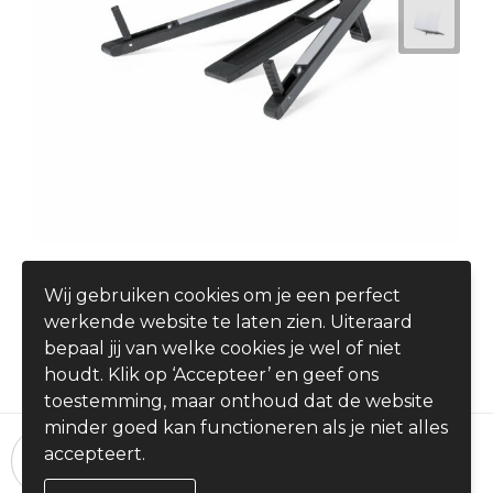
Houder Koimar
Wij gebruiken cookies om je een perfect
€ 0,71
werkende website te laten zien. Uiteraard
vanaf
bepaal jij van welke cookies je wel of niet
houdt. Klik op ‘Accepteer’ en geef ons
toestemming, maar onthoud dat de website
minder goed kan functioneren als je niet alles
24 uur per dag, 7 dagen per week
accepteert.
Bestellingen plaatsen