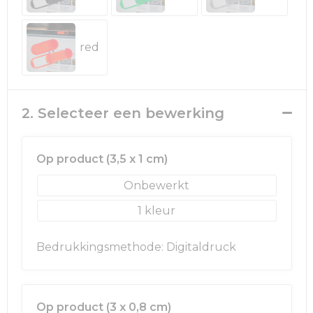
Rugzakken
Ondergoed en Sokken
Schoenentassen
Overalls
red
Schoudertassen
Been- en voetbescherming
Sporttassen
Schoenen
2. Selecteer een bewerking
Strandtassen
Veiligheidssignalering en Verlichting
Op product (3,5 x 1 cm)
Tablettassen
Gereedschap
Onbewerkt
Toilettassen
Ademhalingsbescherming
1
Trolleys
Bedrukkingsmethode: Digitaldruck
Waterbestendige tassen
Op product (3 x 0,8 cm)
Reistassensets