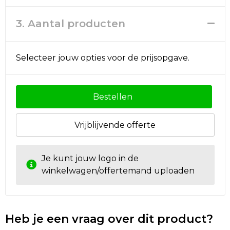
3. Aantal producten
Golftassen
Autotassen
Selecteer jouw opties voor de prijsopgave.
Goodiebags
Bestellen
Vrijblijvende offerte
Je kunt jouw logo in de
winkelwagen/offertemand uploaden
Heb je een vraag over dit product?