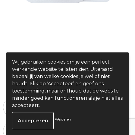
Hideo - webcam blocker
Wij gebruiken cookies om je een perfect
€ 0,18
werkende website te laten zien. Uiteraard
vanaf
bepaal jij van welke cookies je wel of niet
houdt. Klik op ‘Accepteer’ en geef ons
toestemming, maar onthoud dat de website
minder goed kan functioneren als je niet alles
24 uur per dag, 7 dagen per week
accepteert.
Bestellingen plaatsen
Weigeren
100% Tevredenheid
Binnen 30 dagen gegarandeerd