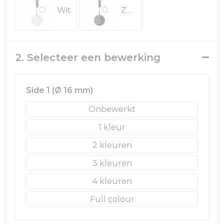
Rugzakken
Ondergoed en Sokken
Wit
Zwart
Schoenentassen
Overalls
Schoudertassen
Been- en voetbescherming
2. Selecteer een bewerking
Sporttassen
Schoenen
Side 1 (Ø 16 mm)
Strandtassen
Veiligheidssignalering en Verlichting
Onbewerkt
Tablettassen
Gereedschap
1
2
Toilettassen
Ademhalingsbescherming
3
Trolleys
4
Waterbestendige tassen
Full colour
Reistassensets