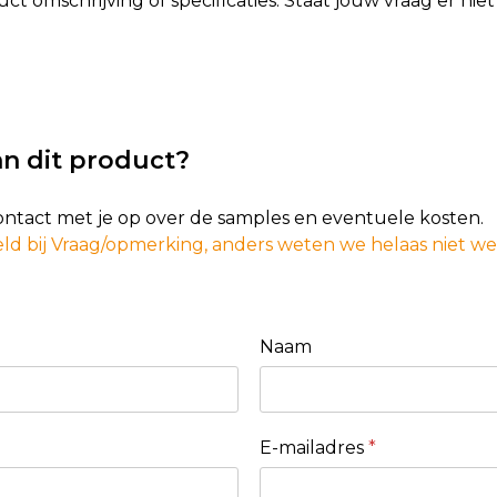
t omschrijving of specificaties. Staat jouw vraag er ni
n dit product?
contact met je op over de samples en eventuele kosten.
ld bij Vraag/opmerking, anders weten we helaas niet w
Naam
E-mailadres
*