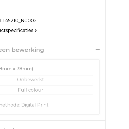
LT45210_N0002
uctspecificaties
 een bewerking
58mm x 78mm)
Onbewerkt
Full colour
thode: Digital Print