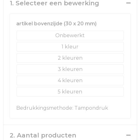
Rugzakken
Ondergoed en Sokken
1. Selecteer een bewerking
Schoenentassen
Overalls
artikel bovenzijde (30 x 20 mm)
Schoudertassen
Been- en voetbescherming
Onbewerkt
Sporttassen
Schoenen
1
2
Strandtassen
Veiligheidssignalering en Verlichting
3
Tablettassen
Gereedschap
4
5
Toilettassen
Ademhalingsbescherming
Trolleys
Bedrukkingsmethode: Tampondruk
Waterbestendige tassen
2. Aantal producten
Reistassensets