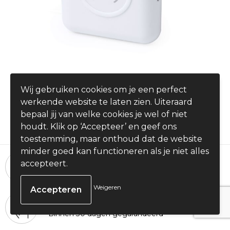
Power Bank Oordopjes Molik
Wij gebruiken cookies om je een perfect
€ 16,20
werkende website te laten zien. Uiteraard
vanaf
bepaal jij van welke cookies je wel of niet
houdt. Klik op ‘Accepteer’ en geef ons
toestemming, maar onthoud dat de website
minder goed kan functioneren als je niet alles
24 uur per dag, 7 dagen per week
accepteert.
Bestellingen plaatsen
Weigeren
100% Tevredenheid
Binnen 30 dagen gegarandeerd