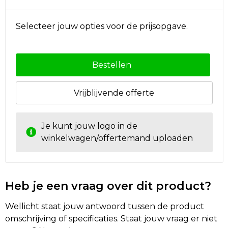
Golftassen
Selecteer jouw opties voor de prijsopgave.
Autotassen
Bestellen
Goodiebags
Vrijblijvende offerte
Je kunt jouw logo in de
winkelwagen/offertemand uploaden
Heb je een vraag over dit product?
Wellicht staat jouw antwoord tussen de product
omschrijving of specificaties. Staat jouw vraag er niet