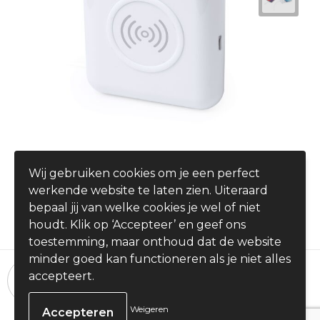
Power Bank Oordopjes Molik
Wij gebruiken cookies om je een perfect
€ 16,20
werkende website te laten zien. Uiteraard
vanaf
bepaal jij van welke cookies je wel of niet
houdt. Klik op ‘Accepteer’ en geef ons
toestemming, maar onthoud dat de website
minder goed kan functioneren als je niet alles
24 uur per dag, 7 dagen per week
accepteert.
Bestellingen plaatsen
Weigeren