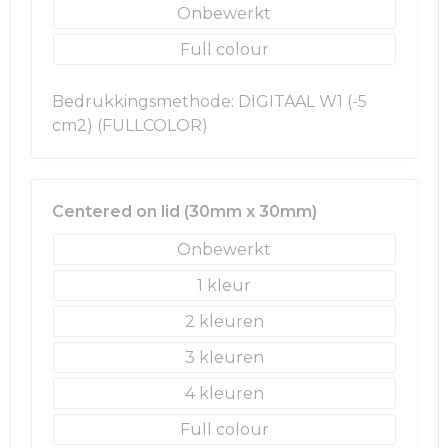
Rugzakken
Ondergoed en Sokken
Onbewerkt
Full colour
Schoenentassen
Overalls
Schoudertassen
Been- en voetbescherming
Bedrukkingsmethode: DIGITAAL W1 (-5
cm2) (FULLCOLOR)
Sporttassen
Schoenen
Strandtassen
Veiligheidssignalering en Verlichting
Centered on lid (30mm x 30mm)
Tablettassen
Gereedschap
Onbewerkt
1
Toilettassen
Ademhalingsbescherming
2
Trolleys
3
4
Waterbestendige tassen
Full colour
Reistassensets