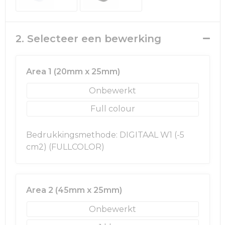
Rugzakken
Ondergoed en Sokken
Schoenentassen
Overalls
2. Selecteer een bewerking
Schoudertassen
Been- en voetbescherming
Area 1 (20mm x 25mm)
Sporttassen
Schoenen
Onbewerkt
Strandtassen
Veiligheidssignalering en Verlichting
Full colour
Tablettassen
Gereedschap
Bedrukkingsmethode: DIGITAAL W1 (-5
cm2) (FULLCOLOR)
Toilettassen
Ademhalingsbescherming
Trolleys
Area 2 (45mm x 25mm)
Waterbestendige tassen
Onbewerkt
Reistassensets