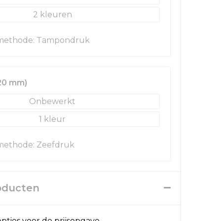
2
methode: Tampondruk
 20 mm)
Onbewerkt
1
methode: Zeefdruk
roducten
pties voor de prijsopgave.