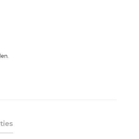
den.
ties