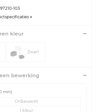
97210-103
uctspecificaties
 een kleur
Zwart
r een bewerking
 10 mm)
Onbewerkt
1