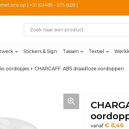
et ons op | +31 (0)485 - 575 828 |
ntwerk
Stickers & Sign
Tassen
Textiel
Werkk
io oordopjes
CHARGAFF. ABS draadloze oordoppen
CHARGA
oordop
€ 8,46
vanaf