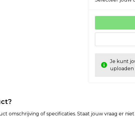
Je kunt j
uploaden
uct?
t omschrijving of specificaties. Staat jouw vraag er ni