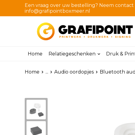
Een vraag over uw bestelling? Neem contact m
info@grafipointboxmeer.nl
Home
Relatiegeschenken
Druk & Pri
Home
...
Audio oordopjes
Bluetooth aud