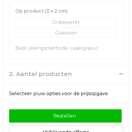
Rugzakken
Ondergoed en Sokken
Op product (3 x 2 cm)
Schoenentassen
Overalls
Onbewerkt
Schoudertassen
Been- en voetbescherming
Graveren
Sporttassen
Schoenen
Bedrukkingsmethode: Lasergravur
Strandtassen
Veiligheidssignalering en Verlichting
Tablettassen
Gereedschap
2. Aantal producten
Toilettassen
Ademhalingsbescherming
Selecteer jouw opties voor de prijsopgave.
Trolleys
Bestellen
Waterbestendige tassen
Reistassensets