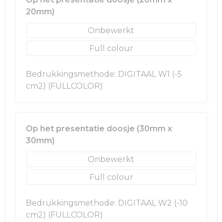
Rugzakken
Ondergoed en Sokken
20mm)
Schoenentassen
Overalls
Onbewerkt
Full colour
Schoudertassen
Been- en voetbescherming
Sporttassen
Schoenen
Bedrukkingsmethode: DIGITAAL W1 (-5
cm2) (FULLCOLOR)
Strandtassen
Veiligheidssignalering en Verlichting
Tablettassen
Gereedschap
Op het presentatie doosje (30mm x
30mm)
Toilettassen
Ademhalingsbescherming
Onbewerkt
Trolleys
Full colour
Waterbestendige tassen
Bedrukkingsmethode: DIGITAAL W2 (-10
cm2) (FULLCOLOR)
Reistassensets