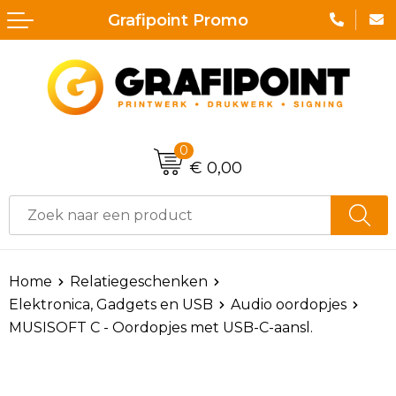
Grafipoint Promo
Terug
Terug
Terug
Terug
Terug
Terug
Aanstekers
Druk & Printwerk
Lunchtassen
Badtextiel en Douche
Horeca textiel en accessoires
Broeken
Anti-stress
Nektassen
Bodywarmers
Hoteltextiel
Zwemkleding
Bidons en Sportflessen
Accessoires voor tassen
Caps, Hoeden en Mutsen
Bodywarmers
Jassen
0
€ 0,00
Elektronica, Gadgets en USB
Crossbody tassen
Dekens, Fleecedekens en Kussens
Broeken en Rokken
Sportaccessoires
Feestartikelen
Afvaltassen
Gezichtsmaskers en mondkapjes
Caps, Hoeden en Mutsen
T-Shirts
Huis, Tuin en Keuken
Aktetassen
Handschoenen en Sjaals
E.H.B.O.
Armwarmers
Home
Relatiegeschenken
Elektronica, Gadgets en USB
Audio oordopjes
Kantoor en Zakelijk
Boodschappentassen
Jassen
Hygiëne en Persoonlijke verzorging
Trainingspakken
MUSISOFT C - Oordopjes met USB-C-aansl.
Kerst
Bowlingtassen
Kledingaccessoires
Jassen
Zweetbandjes