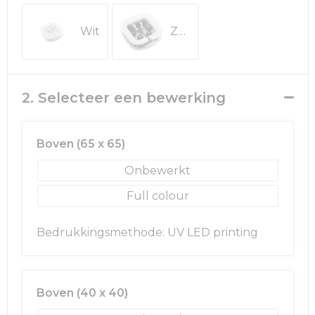
Rugzakken
Ondergoed en Sokken
Wit
Zwart
Schoenentassen
Overalls
Schoudertassen
Been- en voetbescherming
2. Selecteer een bewerking
Sporttassen
Schoenen
Strandtassen
Veiligheidssignalering en Verlichting
Boven (65 x 65)
Onbewerkt
Tablettassen
Gereedschap
Full colour
Toilettassen
Ademhalingsbescherming
Bedrukkingsmethode: UV LED printing
Trolleys
Waterbestendige tassen
Boven (40 x 40)
Reistassensets