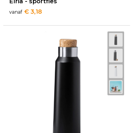
Elria - sportfles
€ 3,18
vanaf