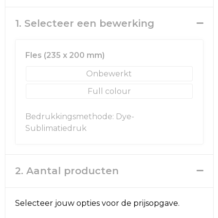
Rugzakken
Ondergoed en Sokken
1. Selecteer een bewerking
Schoenentassen
Overalls
Schoudertassen
Been- en voetbescherming
Fles (235 x 200 mm)
Sporttassen
Schoenen
Onbewerkt
Full colour
Strandtassen
Veiligheidssignalering en Verlichting
Bedrukkingsmethode: Dye-
Tablettassen
Gereedschap
Sublimatiedruk
Toilettassen
Ademhalingsbescherming
Trolleys
2. Aantal producten
Waterbestendige tassen
Selecteer jouw opties voor de prijsopgave.
Reistassensets