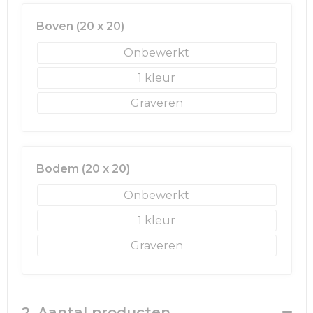
Rugzakken
Ondergoed en Sokken
Boven (20 x 20)
Schoenentassen
Overalls
Onbewerkt
Schoudertassen
Been- en voetbescherming
1
Graveren
Sporttassen
Schoenen
Strandtassen
Veiligheidssignalering en Verlichting
Bodem (20 x 20)
Tablettassen
Gereedschap
Onbewerkt
Toilettassen
Ademhalingsbescherming
1
Trolleys
Graveren
Waterbestendige tassen
Reistassensets
2. Aantal producten