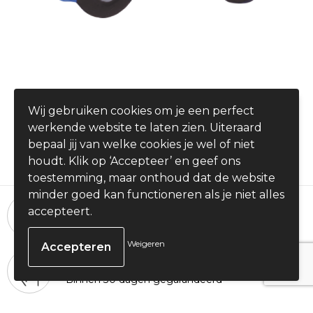
Anti-stress Beetle
Wij gebruiken cookies om je een perfect
€ 1,42
werkende website te laten zien. Uiteraard
vanaf
bepaal jij van welke cookies je wel of niet
houdt. Klik op ‘Accepteer’ en geef ons
toestemming, maar onthoud dat de website
minder goed kan functioneren als je niet alles
24 uur per dag, 7 dagen per week
accepteert.
Bestellingen plaatsen
Weigeren
100% Tevredenheid
Binnen 30 dagen gegarandeerd