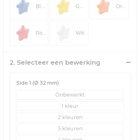
Rugzakken
Ondergoed en Sokken
Blauw
Geel
Oranje
Schoenentassen
Overalls
Schoudertassen
Been- en voetbescherming
Rood
Wit
Sporttassen
Schoenen
2. Selecteer een bewerking
Strandtassen
Veiligheidssignalering en Verlichting
Tablettassen
Gereedschap
Side 1 (Ø 32 mm)
Toilettassen
Ademhalingsbescherming
Onbewerkt
1
Trolleys
2
Waterbestendige tassen
3
Reistassensets
4