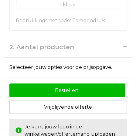
Rugzakken
Ondergoed en Sokken
1
Schoenentassen
Overalls
Bedrukkingsmethode: Tampondruk
Schoudertassen
Been- en voetbescherming
Sporttassen
Schoenen
2. Aantal producten
Strandtassen
Veiligheidssignalering en Verlichting
Selecteer jouw opties voor de prijsopgave.
Tablettassen
Gereedschap
Toilettassen
Ademhalingsbescherming
Bestellen
Trolleys
Vrijblijvende offerte
Waterbestendige tassen
Je kunt jouw logo in de
winkelwagen/offertemand uploaden
Reistassensets