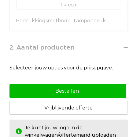
Rugzakken
Ondergoed en Sokken
1
Schoenentassen
Overalls
Bedrukkingsmethode: Tampondruk
Schoudertassen
Been- en voetbescherming
Sporttassen
Schoenen
2. Aantal producten
Strandtassen
Veiligheidssignalering en Verlichting
Selecteer jouw opties voor de prijsopgave.
Tablettassen
Gereedschap
Toilettassen
Ademhalingsbescherming
Bestellen
Trolleys
Vrijblijvende offerte
Waterbestendige tassen
Je kunt jouw logo in de
winkelwagen/offertemand uploaden
Reistassensets