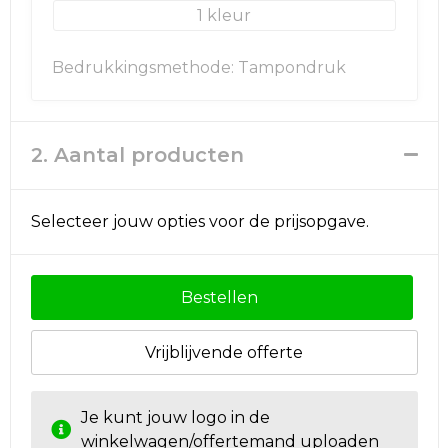
Rugzakken
Ondergoed en Sokken
1
Schoenentassen
Overalls
Bedrukkingsmethode: Tampondruk
Schoudertassen
Been- en voetbescherming
Sporttassen
Schoenen
2. Aantal producten
Strandtassen
Veiligheidssignalering en Verlichting
Selecteer jouw opties voor de prijsopgave.
Tablettassen
Gereedschap
Toilettassen
Ademhalingsbescherming
Bestellen
Trolleys
Vrijblijvende offerte
Waterbestendige tassen
Je kunt jouw logo in de
winkelwagen/offertemand uploaden
Reistassensets