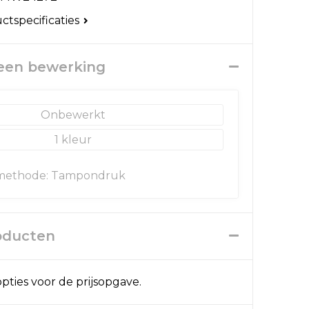
uctspecificaties
 een bewerking
Onbewerkt
1
methode: Tampondruk
roducten
pties voor de prijsopgave.