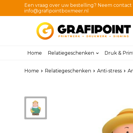
Een vraag over uw bestelling? Neem contact m
info@grafipointboxmeer.nl
Home
Relatiegeschenken
Druk & Pri
Home
Relatiegeschenken
Anti-stress
An