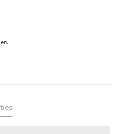
den.
ties