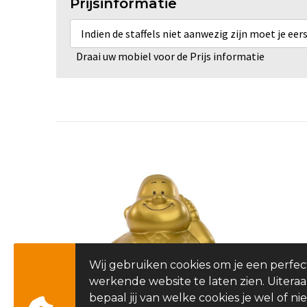
Prijsinformatie
Indien de staffels niet aanwezig zijn moet je ee
Draai uw mobiel voor de Prijs informatie
Wij gebruiken cookies om je een perfec
werkende website te laten zien. Uitera
bepaal jij van welke cookies je wel of nie