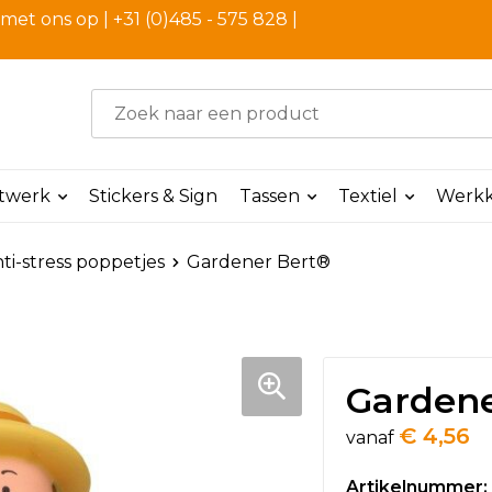
et ons op | +31 (0)485 - 575 828 |
ntwerk
Stickers & Sign
Tassen
Textiel
Werkk
ti-stress poppetjes
Gardener Bert®
Gardene
€ 4,56
vanaf
Artikelnummer: