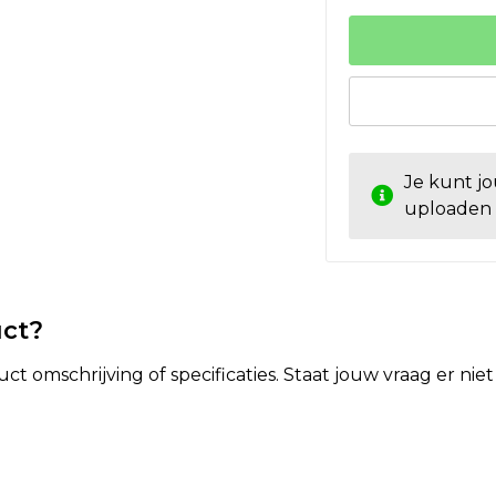
Je kunt j
uploaden
uct?
t omschrijving of specificaties. Staat jouw vraag er ni