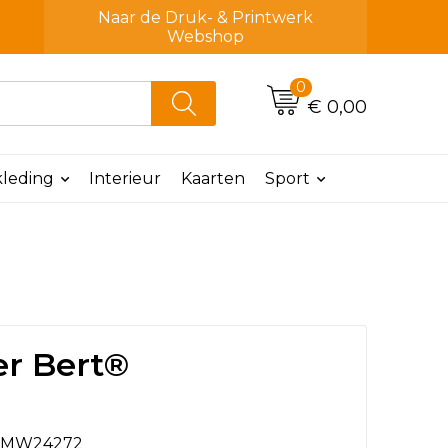
Naar de Druk- & Printwerk
Webshop
0
€ 0,00
leding
Interieur
Kaarten
Sport
r Bert®
MW24272