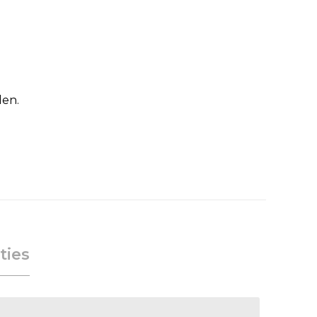
den.
ties