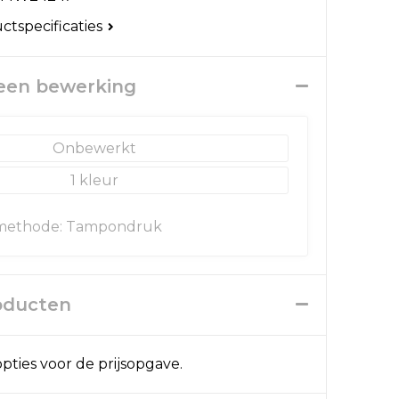
uctspecificaties
 een bewerking
Onbewerkt
1
methode: Tampondruk
roducten
pties voor de prijsopgave.