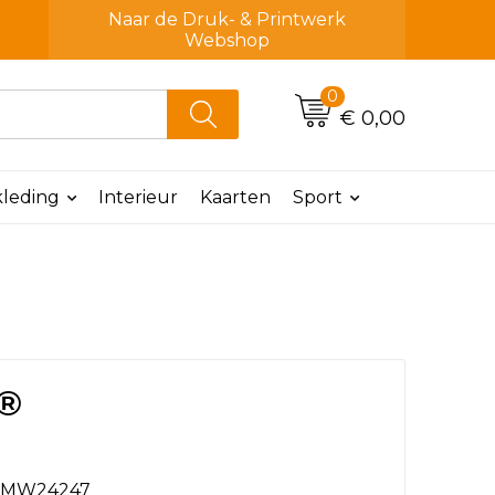
Naar de Druk- & Printwerk
Webshop
0
€ 0,00
leding
Interieur
Kaarten
Sport
t®
MW24247