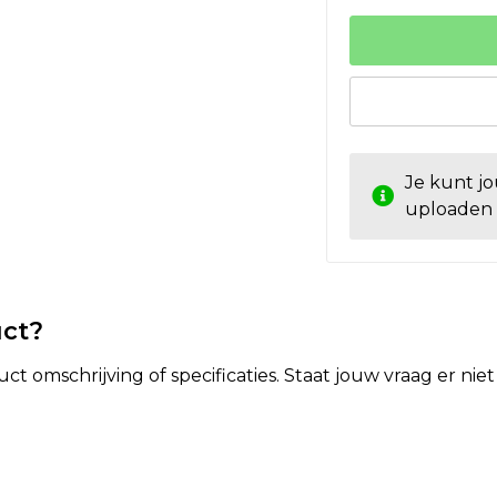
Je kunt j
uploaden
uct?
t omschrijving of specificaties. Staat jouw vraag er ni