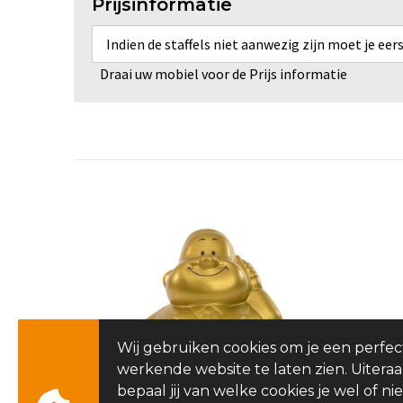
Prijsinformatie
Indien de staffels niet aanwezig zijn moet je ee
Draai uw mobiel voor de Prijs informatie
Wij gebruiken cookies om je een perfec
werkende website te laten zien. Uitera
bepaal jij van welke cookies je wel of nie