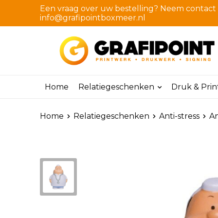
Een vraag over uw bestelling? Neem contact m
info@grafipointboxmeer.nl
Home
Relatiegeschenken
Druk & Pri
Home
Relatiegeschenken
Anti-stress
An