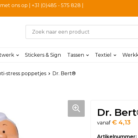
et ons op | +31 (0)485 - 575 828 |
ntwerk
Stickers & Sign
Tassen
Textiel
Werkk
ti-stress poppetjes
Dr. Bert®
Dr. Ber
€ 4,13
vanaf
Artikelnummer: