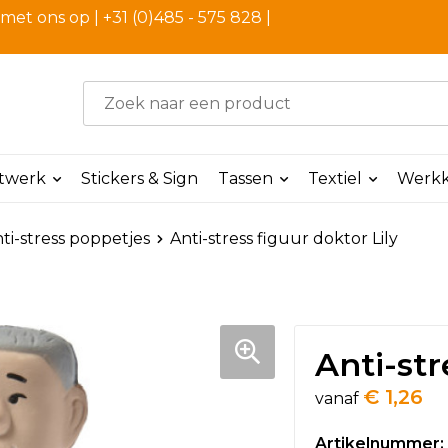
et ons op | +31 (0)485 - 575 828 |
ntwerk
Stickers & Sign
Tassen
Textiel
Werkk
ti-stress poppetjes
Anti-stress figuur doktor Lily
Anti-str
€ 1,26
vanaf
Artikelnummer: