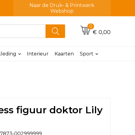
Naar de Druk- & Printwerk
Webshop
0
€ 0,00
leding
Interieur
Kaarten
Sport
ess figuur doktor Lily
7873-002999999