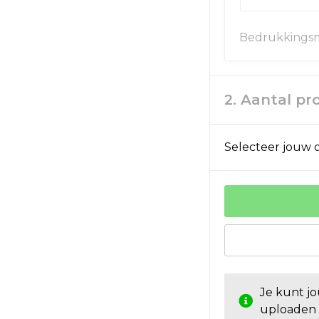
Bedrukkingsm
2. Aantal p
Selecteer jouw o
Je kunt j
uploaden