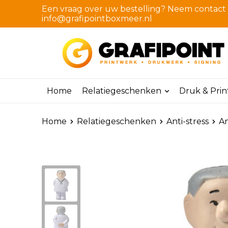
Een vraag over uw bestelling? Neem contact m
info@grafipointboxmeer.nl
Home
Relatiegeschenken
Druk & Pri
Home
Relatiegeschenken
Anti-stress
An