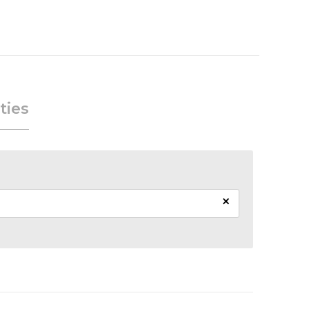
ties
×