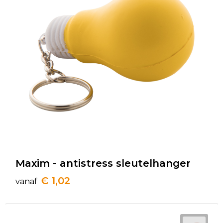
Golftassen
Autotassen
Goodiebags
Maxim - antistress sleutelhanger
€ 1,02
vanaf