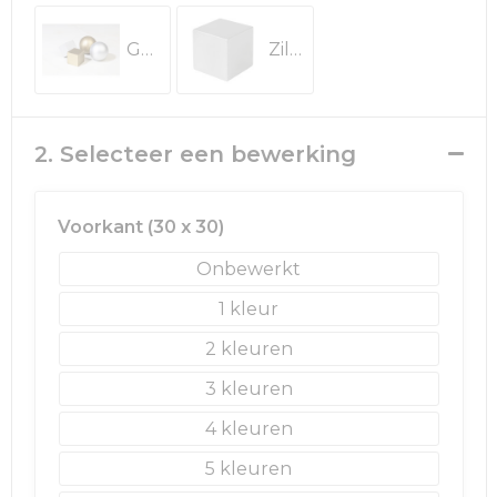
Rugzakken
Ondergoed en Sokken
Goud
Zilver
Schoenentassen
Overalls
Schoudertassen
Been- en voetbescherming
2. Selecteer een bewerking
Sporttassen
Schoenen
Strandtassen
Veiligheidssignalering en Verlichting
Voorkant (30 x 30)
Onbewerkt
Tablettassen
Gereedschap
1
Toilettassen
Ademhalingsbescherming
2
Trolleys
3
4
Waterbestendige tassen
5
Reistassensets