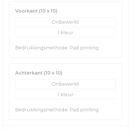
Rugzakken
Ondergoed en Sokken
Voorkant (10 x 10)
Schoenentassen
Overalls
Onbewerkt
Schoudertassen
Been- en voetbescherming
1
Sporttassen
Schoenen
Bedrukkingsmethode: Pad printing
Strandtassen
Veiligheidssignalering en Verlichting
Tablettassen
Gereedschap
Achterkant (10 x 10)
Onbewerkt
Toilettassen
Ademhalingsbescherming
1
Trolleys
Bedrukkingsmethode: Pad printing
Waterbestendige tassen
Reistassensets