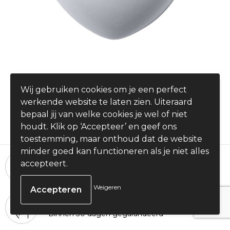
Adora - antistress bal
Wij gebruiken cookies om je een perfect
€ 0,83
werkende website te laten zien. Uiteraard
vanaf
bepaal jij van welke cookies je wel of niet
houdt. Klik op ‘Accepteer’ en geef ons
toestemming, maar onthoud dat de website
minder goed kan functioneren als je niet alles
24 uur per dag, 7 dagen per week
accepteert.
Bestellingen plaatsen
Weigeren
100% Tevredenheid
Binnen 30 dagen gegarandeerd