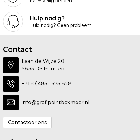
100% veilig betalen
Rugzakken
Ondergoed en Sokken
Schoenentassen
Overalls
Hulp nodig?
Hulp nodig? Geen probleem!
Schoudertassen
Been- en voetbescherming
Sporttassen
Schoenen
Contact
Laan de Wijze 20
Strandtassen
Veiligheidssignalering en Verlichting
5835 DS Beugen
Tablettassen
Gereedschap
+31 (0)485 - 575 828
Toilettassen
Ademhalingsbescherming
info@grafipointboxmeer.nl
Trolleys
Contacteer ons
Waterbestendige tassen
Reistassensets