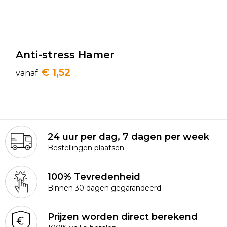
Sleutelhangers en Lanyards
Koeltassen en Koelboxen
Broeken en Rokken
Werkkleding sets
Snoepgoed
Koffers en Trolleys
Blazers
Gehoorbescherming
Anti-stress Hamer
Spellen voor binnen en buiten
Laptop hoezen en tassen
Gilets
Hoofdbescherming
€ 1,52
vanaf
Sport
Matrozentassen
Kledingaccessoires
Veiligheid, Auto en Fiets
Opbergtassen
Reflecterende vesten
Vrije tijd en Strand
Opvouwbare tassen
Schorten en Sloven
24 uur per dag, 7 dagen per week
Bestellingen plaatsen
Themapakketten
Papieren tassen
Gilets
100% Tevredenheid
Waterflesjes
Promotietassen
Veiligheidsvesten en Veiligheidshesjes
Binnen 30 dagen gegarandeerd
Reistassen
Regenkleding
Prijzen worden direct berekend