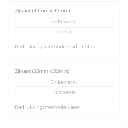
Rugzakken
Ondergoed en Sokken
Zijkant (30mm x 30mm)
Schoenentassen
Overalls
Onbewerkt
Schoudertassen
Been- en voetbescherming
1
Sporttassen
Schoenen
Bedrukkingsmethode: Pad Printing
Strandtassen
Veiligheidssignalering en Verlichting
Tablettassen
Gereedschap
Zijkant (35mm x 35mm)
Onbewerkt
Toilettassen
Ademhalingsbescherming
Graveren
Trolleys
Bedrukkingsmethode: Laser
Waterbestendige tassen
Reistassensets