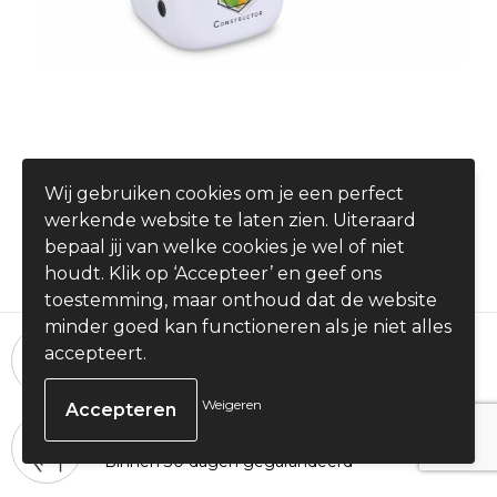
Anti-stress dobbelsteen
Wij gebruiken cookies om je een perfect
€ 0,89
werkende website te laten zien. Uiteraard
vanaf
bepaal jij van welke cookies je wel of niet
houdt. Klik op ‘Accepteer’ en geef ons
toestemming, maar onthoud dat de website
minder goed kan functioneren als je niet alles
24 uur per dag, 7 dagen per week
accepteert.
Bestellingen plaatsen
Weigeren
100% Tevredenheid
Binnen 30 dagen gegarandeerd