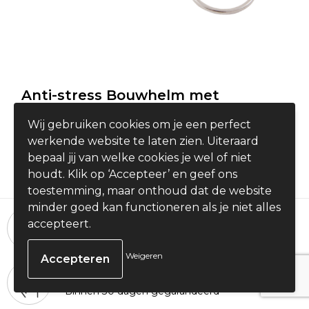
Anti-stress Bouwhelm met
sleutelhanger
Wij gebruiken cookies om je een perfect
€ 0,97
werkende website te laten zien. Uiteraard
vanaf
bepaal jij van welke cookies je wel of niet
houdt. Klik op ‘Accepteer’ en geef ons
toestemming, maar onthoud dat de website
minder goed kan functioneren als je niet alles
24 uur per dag, 7 dagen per week
accepteert.
Bestellingen plaatsen
Weigeren
100% Tevredenheid
Binnen 30 dagen gegarandeerd