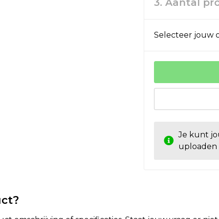
3. Aantal p
Selecteer jouw o
Je kunt j
uploaden
uct?