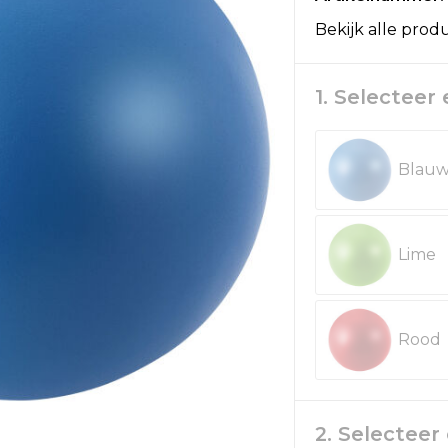
Bekijk alle prod
1. Selecteer
Blau
Lime
Rood
2. Selectee