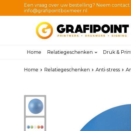
Een vraag over uw bestelling? Neem contact m
info@grafipointboxmeer.nl
Home
Relatiegeschenken
Druk & Pri
Home
Relatiegeschenken
Anti-stress
An