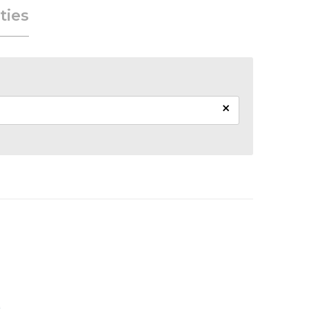
ties
×