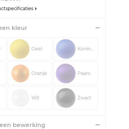
uctspecificaties
 een kleur
w
Geel
Koningsblauw
Oranje
Paars
Wit
Zwart
r een bewerking