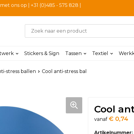
et ons op | +31 (0)485 - 575 828 |
ntwerk
Stickers & Sign
Tassen
Textiel
Werkk
ti-stress ballen
Cool anti-stress bal
Cool ant
€ 0,74
vanaf
Artikelnummer: