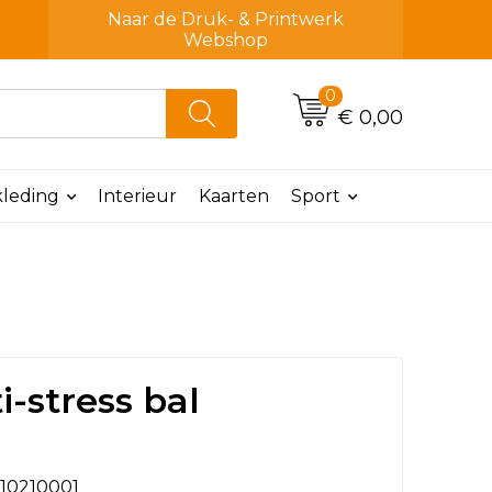
Naar de Druk- & Printwerk
Webshop
0
€ 0,00
leding
Interieur
Kaarten
Sport
i-stress bal
10210001