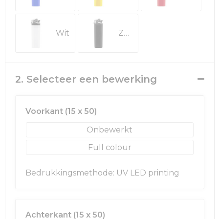
Rugzakken
Ondergoed en Sokken
Schoenentassen
Overalls
Wit
Zwart
Schoudertassen
Been- en voetbescherming
Sporttassen
Schoenen
2. Selecteer een bewerking
Strandtassen
Veiligheidssignalering en Verlichting
Voorkant (15 x 50)
Tablettassen
Gereedschap
Onbewerkt
Toilettassen
Ademhalingsbescherming
Full colour
Trolleys
Bedrukkingsmethode: UV LED printing
Waterbestendige tassen
Achterkant (15 x 50)
Reistassensets