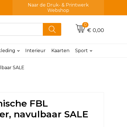
Naar de Druk- & Printwerk
Webshop
0
€ 0,00
leding
Interieur
Kaarten
Sport
ulbaar SALE
nische FBL
er, navulbaar SALE