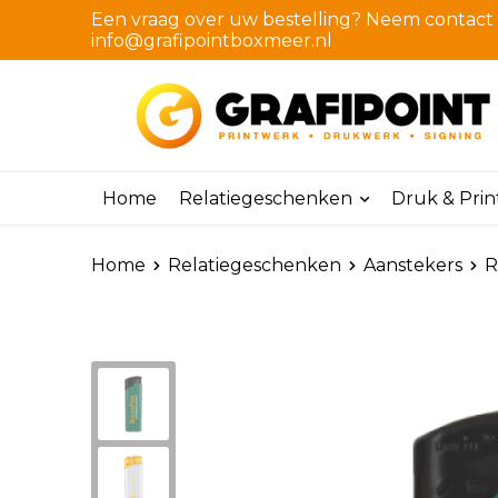
Een vraag over uw bestelling? Neem contact m
info@grafipointboxmeer.nl
Home
Relatiegeschenken
Druk & Pri
Home
Relatiegeschenken
Aanstekers
R