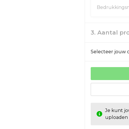
Bedrukkingsm
3. Aantal p
Selecteer jouw o
Je kunt j
uploaden