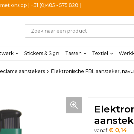
et ons op | +31 (0)485 - 575 828 |
ntwerk
Stickers & Sign
Tassen
Textiel
Werkk
eclame aanstekers
Elektronische FBL aansteker, nav
Elektro
aanstek
€ 0,14
vanaf