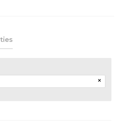
ties
×