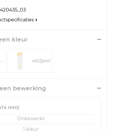
420435_03
uctspecificaties
 een kleur
donkergroen
wit/geel
r een bewerking
2x14 mm)
Onbewerkt
1