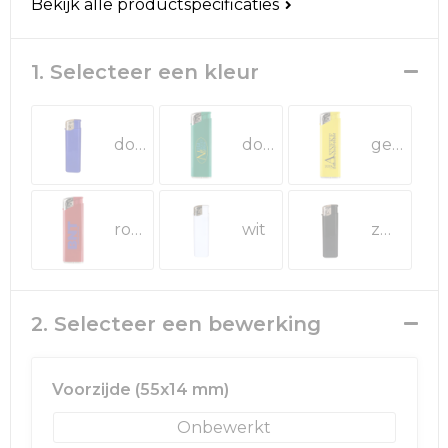
Rugzakken
Ondergoed en Sokken
Bekijk alle productspecificaties
Schoenentassen
Overalls
1. Selecteer een kleur
Schoudertassen
Been- en voetbescherming
donkerblauw
donkergroen
geel
Sporttassen
Schoenen
Strandtassen
Veiligheidssignalering en Verlichting
rood
wit
zwart
Tablettassen
Gereedschap
Toilettassen
Ademhalingsbescherming
2. Selecteer een bewerking
Trolleys
Voorzijde (55x14 mm)
Waterbestendige tassen
Onbewerkt
Reistassensets