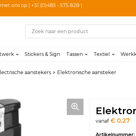
et ons op | +31 (0)485 - 575 828 |
ntwerk
Stickers & Sign
Tassen
Textiel
Werkk
lectrische aanstekers
Elektronische aansteker
Elektro
€ 0,27
vanaf
Artikelnummer: