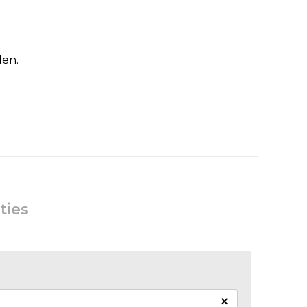
den.
ties
×