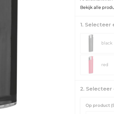
Bekijk alle prod
1. Selecteer
black
red
2. Selectee
Op product (5