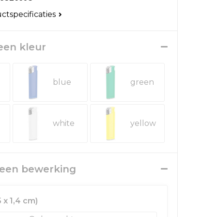
uctspecificaties
 een kleur
blue
green
white
yellow
r een bewerking
 x 1,4 cm)