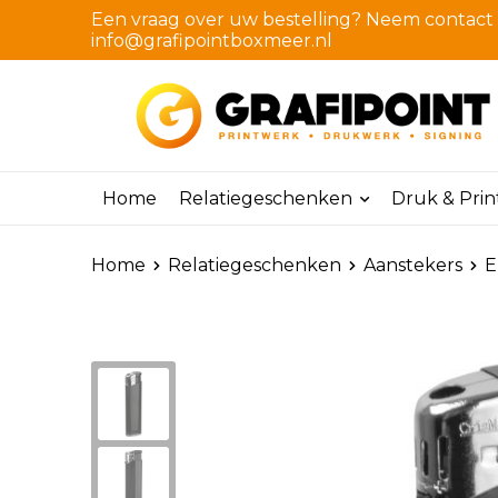
Een vraag over uw bestelling? Neem contact m
info@grafipointboxmeer.nl
Home
Relatiegeschenken
Druk & Pri
Home
Relatiegeschenken
Aanstekers
E