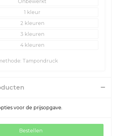
Onbewerkt
1
2
3
4
methode: Tampondruck
roducten
pties voor de prijsopgave.
Bestellen