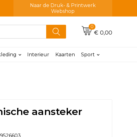
Naar de Druk- & Printwerk
Webshop
0
€ 0,00
leding
Interieur
Kaarten
Sport
nische aansteker
9526603