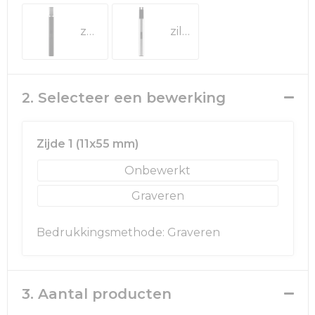
Rugzakken
Ondergoed en Sokken
zwart
zilver
Schoenentassen
Overalls
Schoudertassen
Been- en voetbescherming
2. Selecteer een bewerking
Sporttassen
Schoenen
Strandtassen
Veiligheidssignalering en Verlichting
Zijde 1 (11x55 mm)
Onbewerkt
Tablettassen
Gereedschap
Graveren
Toilettassen
Ademhalingsbescherming
Bedrukkingsmethode: Graveren
Trolleys
Waterbestendige tassen
3. Aantal producten
Reistassensets