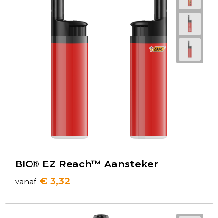
BIC® EZ Reach™ Aansteker
€ 3,32
vanaf