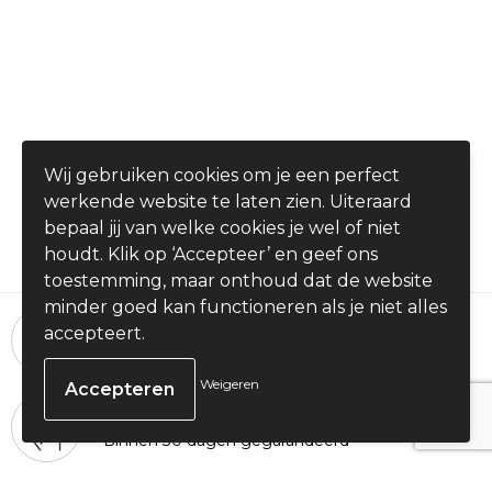
Longlight - keuken aansteker
Wij gebruiken cookies om je een perfect
€ 2,95
werkende website te laten zien. Uiteraard
vanaf
bepaal jij van welke cookies je wel of niet
houdt. Klik op ‘Accepteer’ en geef ons
toestemming, maar onthoud dat de website
minder goed kan functioneren als je niet alles
24 uur per dag, 7 dagen per week
accepteert.
Bestellingen plaatsen
Weigeren
100% Tevredenheid
Binnen 30 dagen gegarandeerd