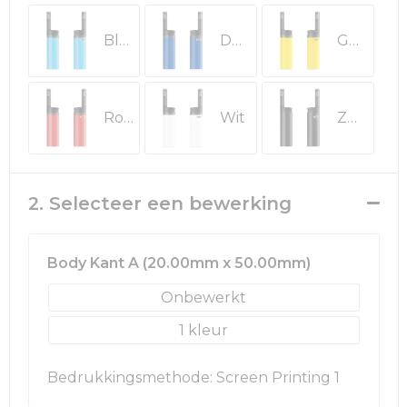
Rugzakken
Ondergoed en Sokken
Blauw
Donkerblauw
Geel
Schoenentassen
Overalls
Schoudertassen
Been- en voetbescherming
Rood
Wit
Zwart
Sporttassen
Schoenen
Strandtassen
Veiligheidssignalering en Verlichting
2. Selecteer een bewerking
Tablettassen
Gereedschap
Body Kant A (20.00mm x 50.00mm)
Toilettassen
Ademhalingsbescherming
Onbewerkt
Trolleys
1
Waterbestendige tassen
Bedrukkingsmethode: Screen Printing 1
Reistassensets