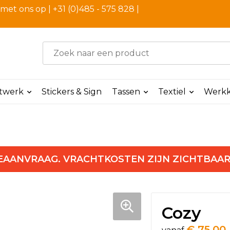
et ons op | +31 (0)485 - 575 828 |
ntwerk
Stickers & Sign
Tassen
Textiel
Werkk
EAANVRAAG. VRACHTKOSTEN ZIJN ZICHTBAAR
Cozy
€ 75,00