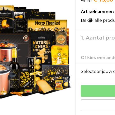
vanaf
Artikelnummer:
Bekijk alle prod
1. Aantal pr
Of kies een ande
Selecteer jouw o