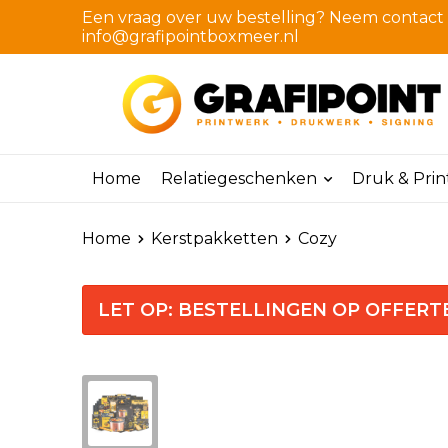
Een vraag over uw bestelling? Neem contact m
info@grafipointboxmeer.nl
Home
Relatiegeschenken
Druk & Pri
Home
Kerstpakketten
Cozy
LET OP: BESTELLINGEN OP OFFERT