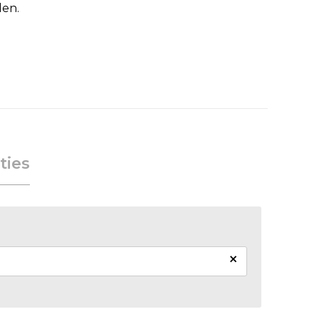
den.
ties
×