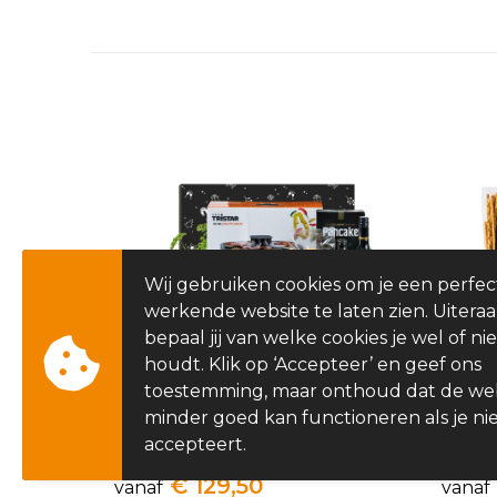
Wij gebruiken cookies om je een perfec
werkende website te laten zien. Uitera
bepaal jij van welke cookies je wel of nie
houdt. Klik op ‘Accepteer’ en geef ons
toestemming, maar onthoud dat de we
minder goed kan functioneren als je nie
accepteert.
Feestelijke Gourmet
Bier 
€ 129,50
vanaf
vanaf