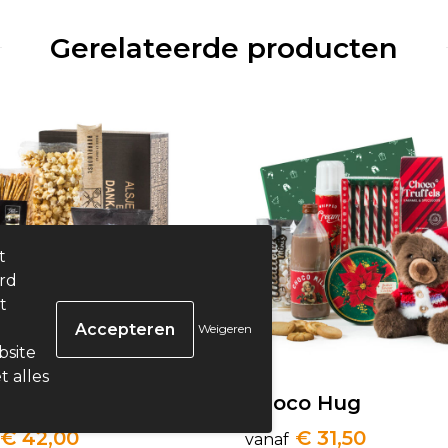
Gerelateerde producten
t
ard
t
Weigeren
bsite
t alles
Trio
Choco Hug
€ 42,00
€ 31,50
vanaf