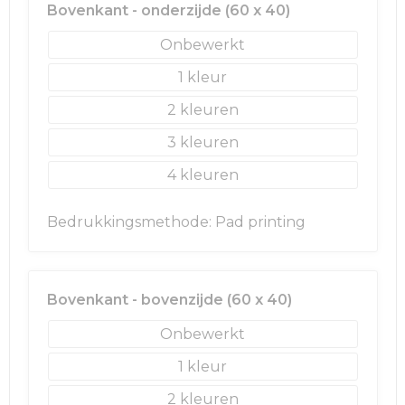
Rugzakken
Ondergoed en Sokken
Bovenkant - onderzijde (60 x 40)
Onbewerkt
Schoenentassen
Overalls
1
Schoudertassen
Been- en voetbescherming
2
Sporttassen
Schoenen
3
4
Strandtassen
Veiligheidssignalering en Verlichting
Bedrukkingsmethode: Pad printing
Tablettassen
Gereedschap
Toilettassen
Ademhalingsbescherming
Bovenkant - bovenzijde (60 x 40)
Trolleys
Onbewerkt
Waterbestendige tassen
1
2
Reistassensets