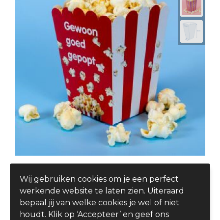
Popcornbeker XS
Wij gebruiken cookies om je een perfect
€ 0,27
werkende website te laten zien. Uiteraard
vanaf
bepaal jij van welke cookies je wel of niet
houdt. Klik op ‘Accepteer’ en geef ons