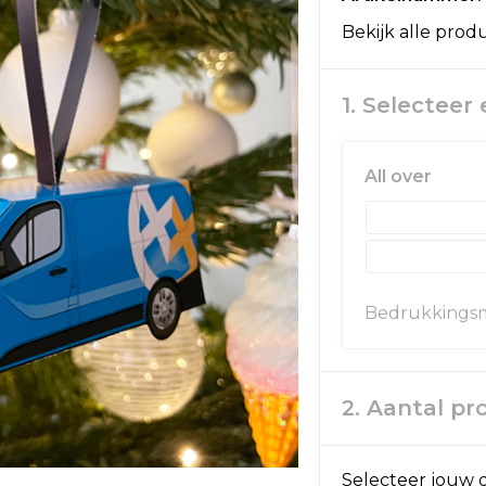
Bekijk alle prod
1. Selecteer
All over
Bedrukkingsm
2. Aantal p
Selecteer jouw o