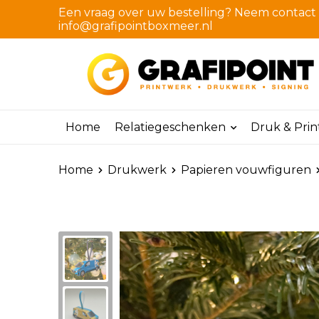
Een vraag over uw bestelling? Neem contact m
info@grafipointboxmeer.nl
Home
Relatiegeschenken
Druk & Pri
Home
Drukwerk
Papieren vouwfiguren