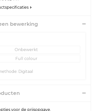
uctspecificaties
 een bewerking
Onbewerkt
Full colour
ethode: Digitaal
roducten
pties voor de prijsopgave.