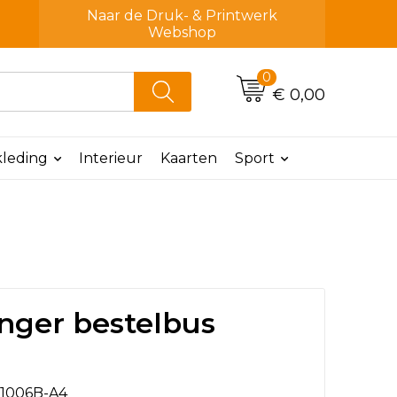
Naar de Druk- & Printwerk
Webshop
0
€ 0,00
leding
Interieur
Kaarten
Sport
nger bestelbus
1006B-A4