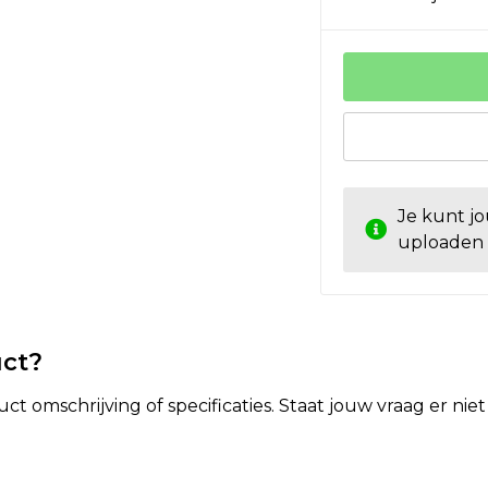
Je kunt j
uploaden
uct?
t omschrijving of specificaties. Staat jouw vraag er ni