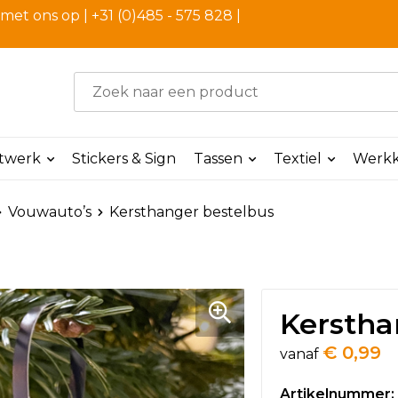
et ons op | +31 (0)485 - 575 828 |
ntwerk
Stickers & Sign
Tassen
Textiel
Werkk
Vouwauto’s
Kersthanger bestelbus
Kerstha
€ 0,99
vanaf
Artikelnummer: