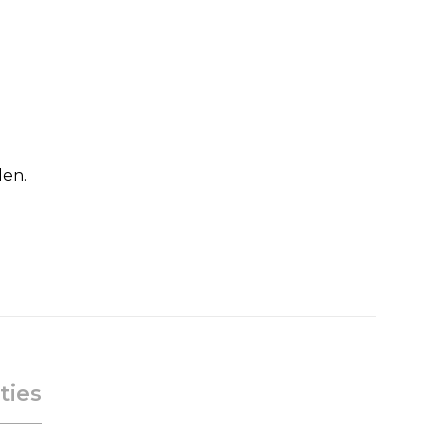
den.
ties