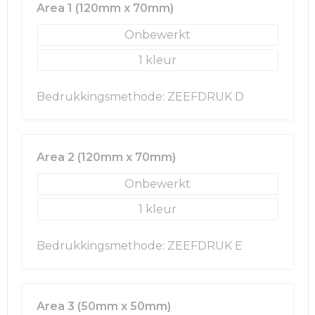
Rugzakken
Ondergoed en Sokken
Area 1 (120mm x 70mm)
Onbewerkt
Schoenentassen
Overalls
1
Schoudertassen
Been- en voetbescherming
Bedrukkingsmethode: ZEEFDRUK D
Sporttassen
Schoenen
Strandtassen
Veiligheidssignalering en Verlichting
Area 2 (120mm x 70mm)
Tablettassen
Gereedschap
Onbewerkt
Toilettassen
Ademhalingsbescherming
1
Trolleys
Bedrukkingsmethode: ZEEFDRUK E
Waterbestendige tassen
Area 3 (50mm x 50mm)
Reistassensets