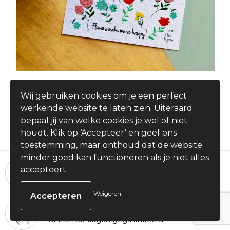
Groeipapier - Wit A6
Wij gebruiken cookies om je een perfect
€ 1,23
werkende website te laten zien. Uiteraard
vanaf
bepaal jij van welke cookies je wel of niet
houdt. Klik op ‘Accepteer’ en geef ons
toestemming, maar onthoud dat de website
minder goed kan functioneren als je niet alles
24 uur per dag, 7 dagen per week
accepteert.
Bestellingen plaatsen
Weigeren
100% Tevredenheid
Binnen 30 dagen gegarandeerd