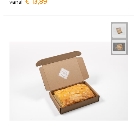
€ 13,89
vanaf