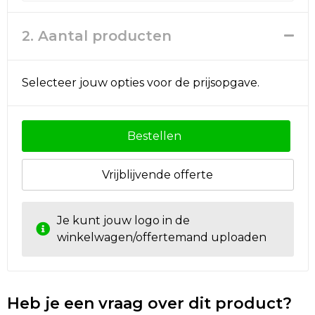
Rugzakken
Ondergoed en Sokken
2. Aantal producten
Schoenentassen
Overalls
Schoudertassen
Been- en voetbescherming
Selecteer jouw opties voor de prijsopgave.
Sporttassen
Schoenen
Bestellen
Strandtassen
Veiligheidssignalering en Verlichting
Tablettassen
Gereedschap
Vrijblijvende offerte
Toilettassen
Ademhalingsbescherming
Je kunt jouw logo in de
winkelwagen/offertemand uploaden
Trolleys
Waterbestendige tassen
Heb je een vraag over dit product?
Reistassensets