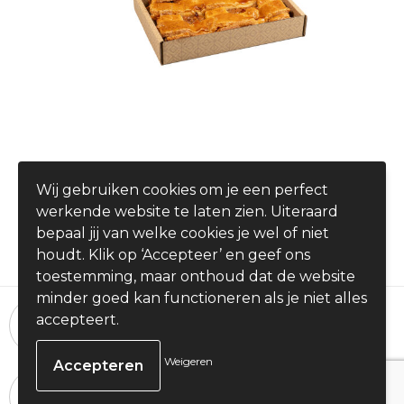
Brievenbus Appeltaart ½
Wij gebruiken cookies om je een perfect
€ 12,96
werkende website te laten zien. Uiteraard
vanaf
bepaal jij van welke cookies je wel of niet
houdt. Klik op ‘Accepteer’ en geef ons
toestemming, maar onthoud dat de website
minder goed kan functioneren als je niet alles
24 uur per dag, 7 dagen per week
accepteert.
Bestellingen plaatsen
Weigeren
100% Tevredenheid