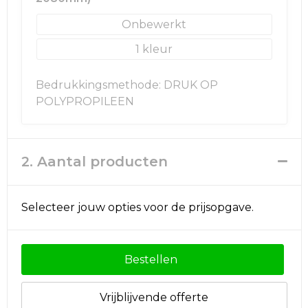
Rugzakken
Ondergoed en Sokken
Onbewerkt
Schoenentassen
Overalls
1
Schoudertassen
Been- en voetbescherming
Bedrukkingsmethode: DRUK OP
POLYPROPILEEN
Sporttassen
Schoenen
Strandtassen
Veiligheidssignalering en Verlichting
2. Aantal producten
Tablettassen
Gereedschap
Toilettassen
Ademhalingsbescherming
Selecteer jouw opties voor de prijsopgave.
Trolleys
Bestellen
Waterbestendige tassen
Vrijblijvende offerte
Reistassensets