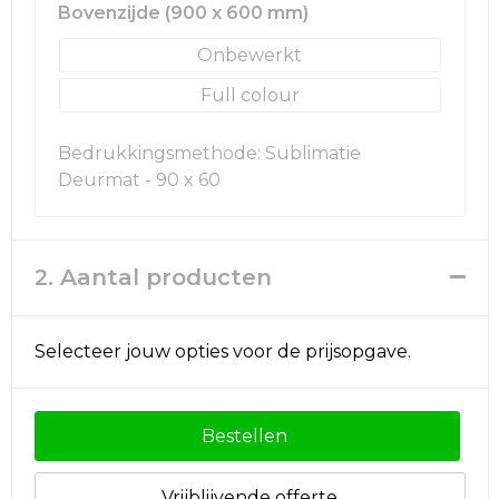
Rugzakken
Ondergoed en Sokken
Bovenzijde (900 x 600 mm)
Onbewerkt
Schoenentassen
Overalls
Full colour
Schoudertassen
Been- en voetbescherming
Bedrukkingsmethode: Sublimatie
Sporttassen
Schoenen
Deurmat - 90 x 60
Strandtassen
Veiligheidssignalering en Verlichting
2. Aantal producten
Tablettassen
Gereedschap
Toilettassen
Ademhalingsbescherming
Selecteer jouw opties voor de prijsopgave.
Trolleys
Bestellen
Waterbestendige tassen
Reistassensets
Vrijblijvende offerte