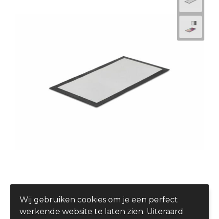
Barmat sublimatie 44 x 25 cm
Wij gebruiken cookies om je een perfect
€ 6,60
werkende website te laten zien. Uiteraard
vanaf